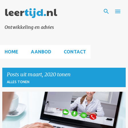
leer
tijd.
Doorgaan naar hoofdcontent
nl
Ontwikkeling en advies
HOME
AANBOD
CONTACT
Posts uit maart, 2020 tonen
ALLES TONEN
P
o
s
t