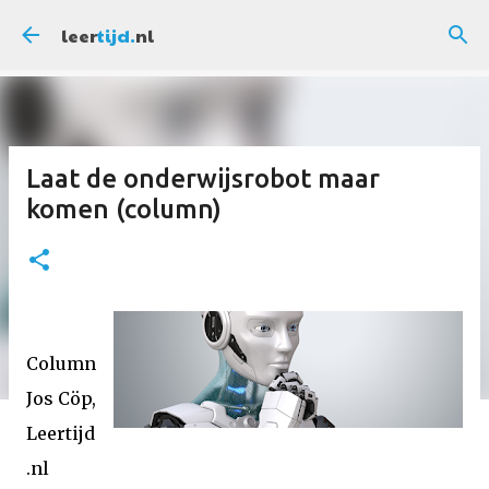
Doorgaan naar hoofdcontent
leer
tijd.
nl
Laat de onderwijsrobot maar
komen (column)
Column
Jos Cöp,
Leertijd
.nl