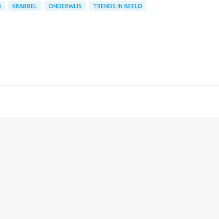
M
KRABBEL
ONDERWIJS
TRENDS IN BEELD