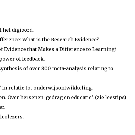
t het digibord.
ifference: What is the Research Evidence?
 of Evidence that Makes a Difference to Learning?
e power of feedback.
A synthesis of over 800 meta-analysis relating to
en’ in relatie tot onderwijsontwikkeling.
inen. Over hersenen, gedrag en educatie’. (zie leestips)
er.
sicolezers.