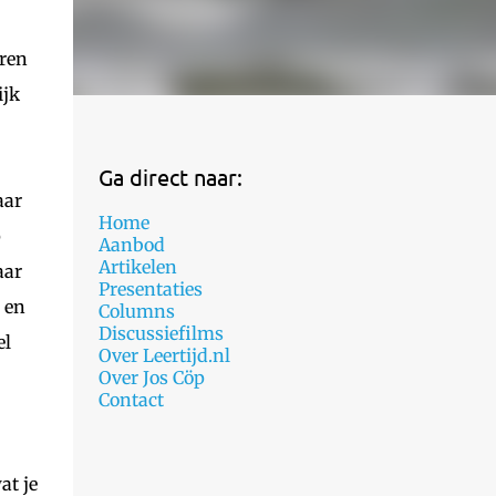
eren
ijk
Ga direct naar:
aar
Home
p
Aanbod
Artikelen
aar
Presentaties
 en
Columns
Discussiefilms
el
Over Leertijd.nl
Over Jos Cöp
Contact
at je