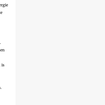
ergie
de
.
 en
 is
.